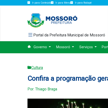
Ir para Conteúdo
Ir para Menu
Ir para Rodapé
Portal da Prefeitura Municipal de Mossoró
Governo
Mossoró
Serviços
Por
Cultura
Confira a programação ger
Por: Thiago Braga