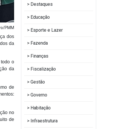
Destaques
Educação
uivo/PMM
Esporte e Lazer
nça dos
Fazenda
ados da
Finanças
 todo o
Fiscalização
nção da
Gestão
umo de
mentos:
Governo
Habitação
eção no
uito de
Infraestrutura