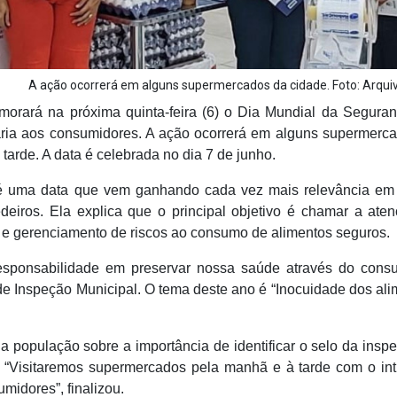
A ação ocorrerá em alguns supermercados da cidade. Foto: Arq
orará na próxima quinta-feira (6) o Dia Mundial da Segura
ária aos consumidores. A ação ocorrerá em alguns supermerc
 tarde. A data é celebrada no dia 7 de junho.
é uma data que vem ganhando cada vez mais relevância em
deiros. Ela explica que o principal objetivo é chamar a ate
e gerenciamento de riscos ao consumo de alimentos seguros.
sponsabilidade em preservar nossa saúde através do cons
o de Inspeção Municipal. O tema deste ano é “Inocuidade dos ali
a população sobre a importância de identificar o selo da insp
. “Visitaremos supermercados pela manhã e à tarde com o int
midores”, finalizou.