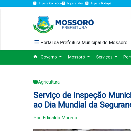
Ir para Conteúdo
Ir para Menu
Ir para Rodapé
Portal da Prefeitura Municipal de Mossoró
Governo
Mossoró
Serviços
Por
Agricultura
Serviço de Inspeção Munic
ao Dia Mundial da Seguran
Por: Edinaldo Moreno