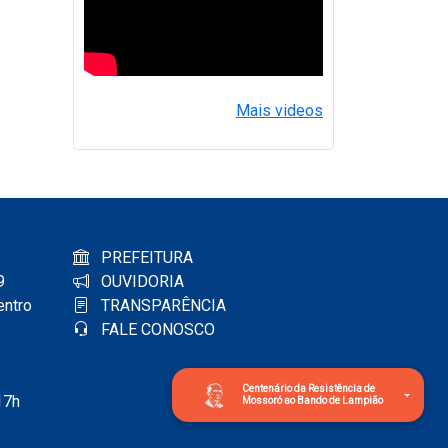
Mais videos
PREFEITURA
9
OUVIDORIA
entro
TRANSPARÊNCIA
FALE CONOSCO
Centenário da Resistência de
17h
Mossoró ao Bando de Lampião