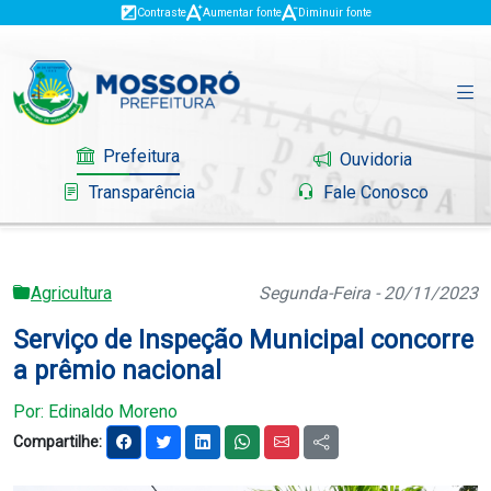
Contraste
Aumentar fonte
Diminuir fonte
Prefeitura
Ouvidoria
Transparência
Fale Conosco
Agricultura
Segunda-Feira - 20/11/2023
Governo
Serviço de Inspeção Municipal concorre
Mossoró
a prêmio nacional
Serviços
Por: Edinaldo Moreno
Compartilhe:
Portal do Contribuinte