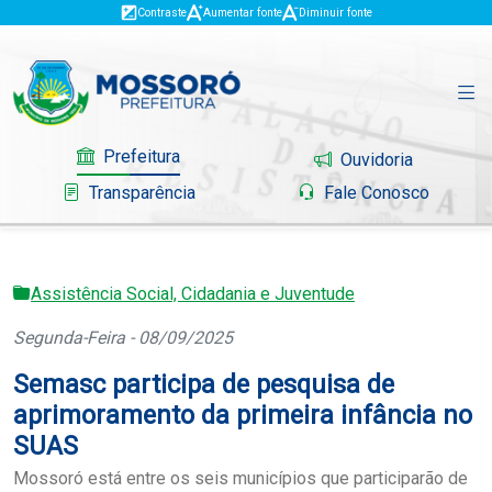
Contraste
Aumentar fonte
Diminuir fonte
Prefeitura
Ouvidoria
Transparência
Fale Conosco
Assistência Social, Cidadania e Juventude
Governo
Segunda-Feira - 08/09/2025
Mossoró
Semasc participa de pesquisa de
Serviços
aprimoramento da primeira infância no
SUAS
Portal do Contribuinte
Mossoró está entre os seis municípios que participarão de