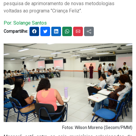
pesquisa de aprimoramento de novas metodologias
Notícias
voltadas ao programa "Criança Feliz".
Carta de Serviço
Por: Solange Santos
Compartilhe:
PESQUISAR
Fotos: Wilson Moreno (Secom/PMM)