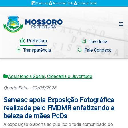
Contraste
Aumentar fonte
Diminuir fonte
Prefeitura
Ouvidoria
Transparência
Fale Conosco
Assistência Social, Cidadania e Juventude
Governo
Quarta-Feira - 20/05/2026
Mossoró
Semasc apoia Exposição Fotográfica
Serviços
realizada pelo FMDMR enfatizando a
beleza de mães PcDs
Portal do Contribuinte
A exposição é aberta ao público e toda comunidade de