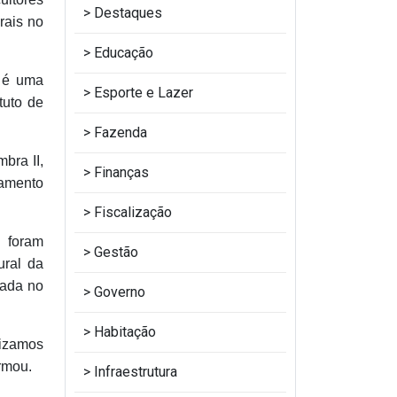
Destaques
rais no
Educação
 é uma
Esporte e Lazer
tuto de
Fazenda
bra II,
Finanças
tamento
Fiscalização
, foram
Gestão
ural da
rada no
Governo
Habitação
lizamos
irmou.
Infraestrutura