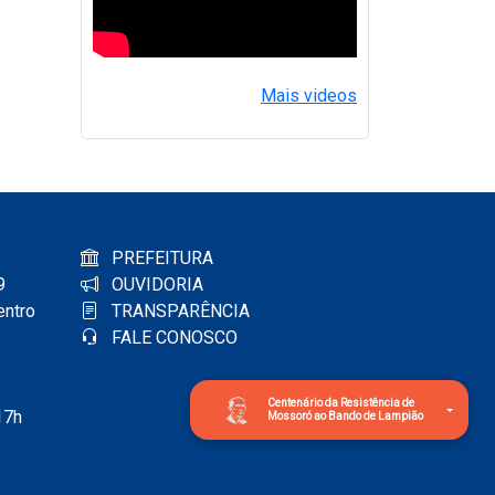
Mais videos
PREFEITURA
9
OUVIDORIA
entro
TRANSPARÊNCIA
FALE CONOSCO
Centenário da Resistência de
17h
Mossoró ao Bando de Lampião