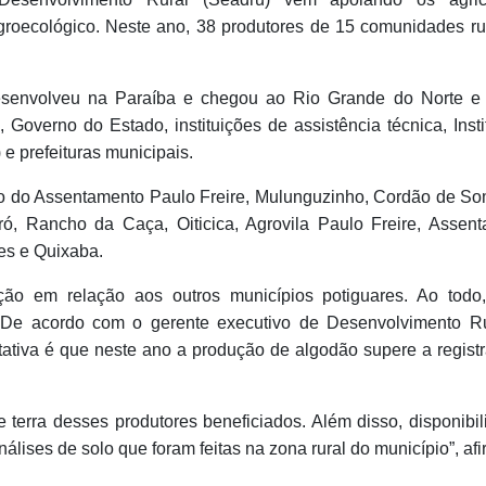
groecológico. Neste ano, 38 produtores de 15 comunidades ru
esenvolveu na Paraíba e chegou ao Rio Grande do Norte e
 Governo do Estado, instituições de assistência técnica, Insti
e prefeituras municipais.
o do Assentamento Paulo Freire, Mulunguzinho, Cordão de Som
ó, Rancho da Caça, Oiticica, Agrovila Paulo Freire, Assen
es e Quixaba.
ão em relação aos outros municípios potiguares. Ao todo
. De acordo com o gerente executivo de Desenvolvimento R
tativa é que neste ano a produção de algodão supere a regist
 terra desses produtores beneficiados. Além disso, disponibi
álises de solo que foram feitas na zona rural do município”, af