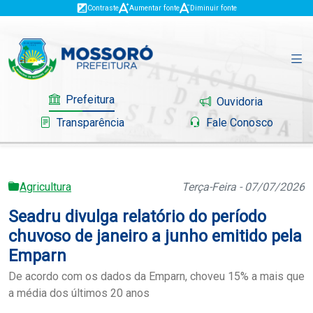
Contraste
Aumentar fonte
Diminuir fonte
Prefeitura
Ouvidoria
Transparência
Fale Conosco
Agricultura
Terça-Feira - 07/07/2026
Governo
Seadru divulga relatório do período
Mossoró
chuvoso de janeiro a junho emitido pela
Emparn
Serviços
De acordo com os dados da Emparn, choveu 15% a mais que
a média dos últimos 20 anos
Portal do Contribuinte