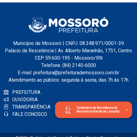
Município de Mossoró | CNPJ: 08.348.971/0001-39
Palácio da Resistência | Av. Alberto Maranhão, 1751, Centro
CEP 59.600-195 - Mossoró/RN
Telefone: (84) 2140-6000
E-mail: prefeitura@prefeiturademossoro.com.br
Atendimento ao público: segunda à sexta, das 7h às 17h
PREFEITURA
OUVIDORIA
TRANSPARÊNCIA
Centenário da Resistência de
Mossoró ao Bando de Lampião
FALE CONOSCO