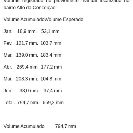
Volume registrado no pluviômetro manual localizado no
bairro Alto da Conceição.
Volume Acumulado\Volume Esperado
Jan.
18,9 mm.
52,1 mm
Fev.
121,7 mm.
103,7 mm
Mar.
139,0 mm.
183,4 mm
Abr.
269,4 mm.
177,2 mm
Mai.
208,3 mm.
104,8 mm
Jun.
38,0 mm.
37,4 mm
Total.
794,7 mm.
659,2 mm
Volume Acumulado
794,7 mm