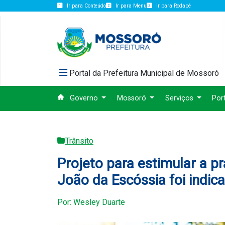
Ir para Conteúdo
Ir para Menu
Ir para Rodapé
Portal da Prefeitura Municipal de Mossoró
Governo
Mossoró
Serviços
Por
Trânsito
Projeto para estimular a pr
João da Escóssia foi indi
Por: Wesley Duarte