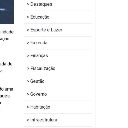
Destaques
Educação
Esporte e Lazer
ilidade
tação
Fazenda
Finanças
zada de
Fiscalização
 a
Gestão
ndo uma
Governo
dades
a
Habitação
.
Infraestrutura