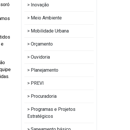
ssoró
Inovação
Meio Ambiente
samos
Mobilidade Urbana
tidos
 e
Orçamento
Ouvidoria
ção
equipe
Planejamento
idas.
PREVI
Procuradoria
Programas e Projetos
Estratégicos
Saneamento básico