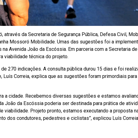
, através da Secretaria de Segurança Pública, Defesa Civil, Mob
anha Mossoró Mobilidade. Umas das sugestões foi a implemen
as na Avenida João da Escóssia. Em parceria com a Secretaria de
 viabilidade técnica do projeto.
 270 indicações. A consulta pública durou 15 dias e foi reali
e, Luís Correia, explica que as sugestões foram primordiais para
ara a cidade. Recebemos diversas sugestões e estamos avalia
a João da Escóssia poderia ser destinada para prática de ativi
 viabilidade. Projeto pronto, estamos executando a proposta n
o dos condutores, pedestres e ciclistas”, explicou Luís Correia