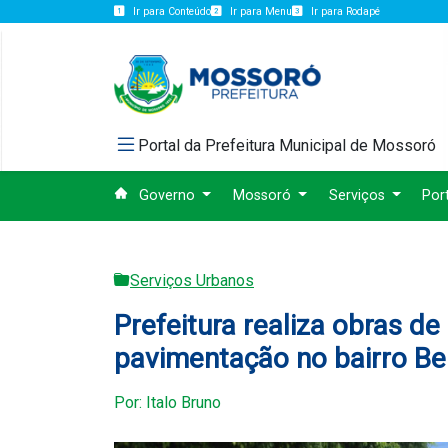
Ir para Conteúdo
Ir para Menu
Ir para Rodapé
Portal da Prefeitura Municipal de Mossoró
Governo
Mossoró
Serviços
Por
Serviços Urbanos
Prefeitura realiza obras d
pavimentação no bairro Be
Por: Italo Bruno