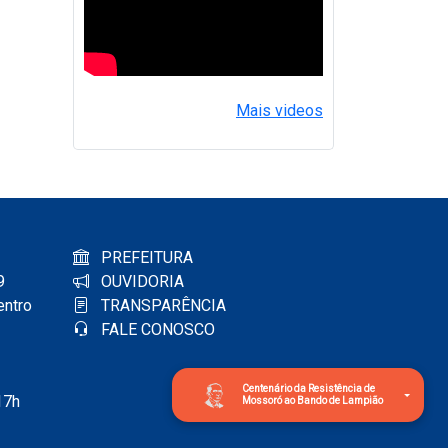
Mais videos
PREFEITURA
9
OUVIDORIA
entro
TRANSPARÊNCIA
FALE CONOSCO
Centenário da Resistência de
17h
Mossoró ao Bando de Lampião