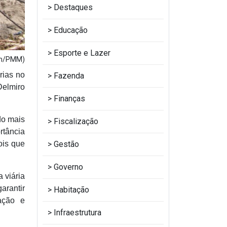
Destaques
Educação
Esporte e Lazer
om/PMM)
rias no
Fazenda
Delmiro
Finanças
do mais
Fiscalização
rtância
Gestão
ois que
Governo
 viária
arantir
Habitação
ação e
Infraestrutura