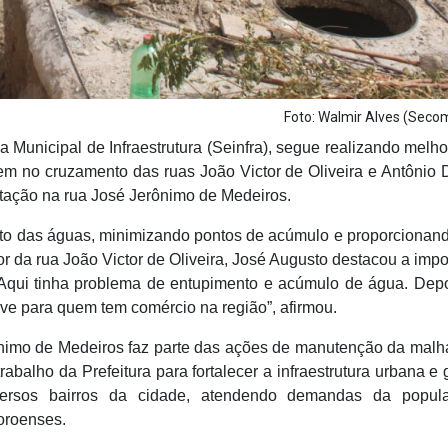
Foto: Walmir Alves (Sec
a Municipal de Infraestrutura (Seinfra), segue realizando melho
em no cruzamento das ruas João Victor de Oliveira e Antônio 
tação na rua José Jerônimo de Medeiros.
to das águas, minimizando pontos de acúmulo e proporcionan
r da rua João Victor de Oliveira, José Augusto destacou a impo
. Aqui tinha problema de entupimento e acúmulo de água. Dep
usive para quem tem comércio na região”, afirmou.
ônimo de Medeiros faz parte das ações de manutenção da malha
abalho da Prefeitura para fortalecer a infraestrutura urbana e g
versos bairros da cidade, atendendo demandas da popul
oroenses.