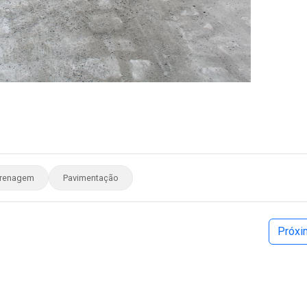
renagem
Pavimentação
Próx