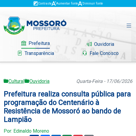
Contraste
Aumentar fonte
Diminuir fonte
Prefeitura
Ouvidoria
Transparência
Fale Conosco
Cultura
|
Ouvidoria
Quarta-Feira - 17/06/2026
Governo
Prefeitura realiza consulta pública para
Mossoró
programação do Centenário à
Resistência de Mossoró ao bando de
Serviços
Lampião
Portal do Contribuinte
Por: Edinaldo Moreno