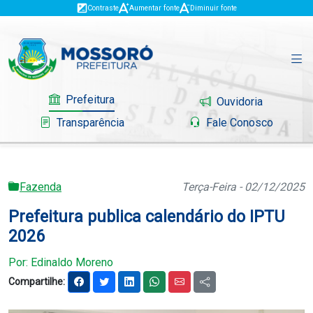
Contraste
Aumentar fonte
Diminuir fonte
Prefeitura
Ouvidoria
Transparência
Fale Conosco
Fazenda
Terça-Feira - 02/12/2025
Governo
Prefeitura publica calendário do IPTU
Mossoró
2026
Serviços
Por: Edinaldo Moreno
Compartilhe:
Portal do Contribuinte