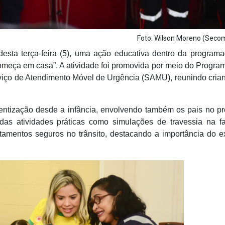
Foto: Wilson Moreno (Sec
desta terça-feira (5), uma ação educativa dentro da program
omeça em casa”. A atividade foi promovida por meio do Progra
viço de Atendimento Móvel de Urgência (SAMU), reunindo cria
cientização desde a infância, envolvendo também os pais no p
adas atividades práticas como simulações de travessia na f
tamentos seguros no trânsito, destacando a importância do 