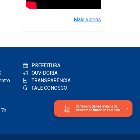
Mais videos
PREFEITURA
9
OUVIDORIA
entro
TRANSPARÊNCIA
FALE CONOSCO
Centenário da Resistência de
17h
Mossoró ao Bando de Lampião