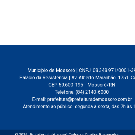
Município de Mossoró | CNPJ: 08.348.971/0001-3
Palácio da Resistência | Av. Alberto Maranhão, 1751, C
CEP 59.600-195 - Mossoró/RN
Telefone: (84) 2140-6000
E-mail: prefeitura@prefeiturademossoro.com.br
Atendimento ao público: segunda à sexta, das 7h às 
© 2026 - Prefeitura de Mossoró. Todos os Direitos Reservados.