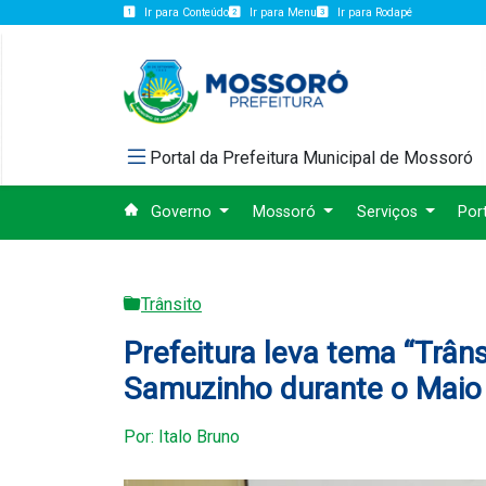
Ir para Conteúdo
Ir para Menu
Ir para Rodapé
Portal da Prefeitura Municipal de Mossoró
Governo
Mossoró
Serviços
Por
Trânsito
Prefeitura leva tema “Trâ
Samuzinho durante o Maio
Por: Italo Bruno