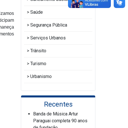
Saúde
lizamos
ticipam
Segurança Pública
rmaneça
amentos
Serviços Urbanos
Trânsito
Turismo
Urbanismo
Recentes
Banda de Música Artur
Paraguai completa 90 anos
de fundação