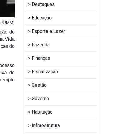
Destaques
Educação
om/PMM)
Esporte e Lazer
ação do
ma Vida
Fazenda
nças do
Finanças
rocesso
Fiscalização
aixa de
exemplo
Gestão
Governo
Habitação
Infraestrutura