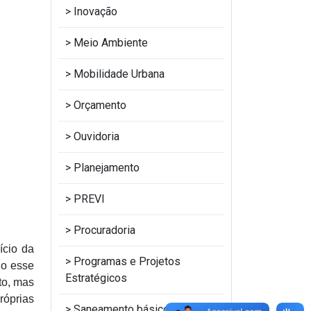
Inovação
Meio Ambiente
Mobilidade Urbana
Orçamento
Ouvidoria
Planejamento
PREVI
Procuradoria
ício da
Programas e Projetos
do esse
Estratégicos
to, mas
róprias
Saneamento básico