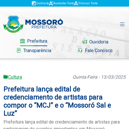
Contraste
Aumentar fonte
Diminuir fonte
Prefeitura
Ouvidoria
Transparência
Fale Conosco
Cultura
Quinta-Feira - 13/03/2025
Governo
Prefeitura lança edital de
Mossoró
credenciamento de artistas para
compor o “MCJ” e o “Mossoró Sal e
Serviços
Luz”
Portal do Contribuinte
Prefeitura lança edital de credenciamento de artistas para
participarem de eventos importantes em Mossoró.