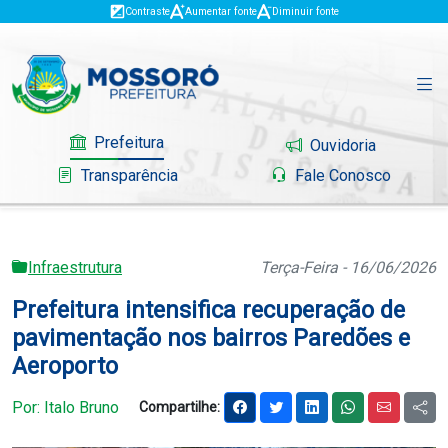
Contraste
Aumentar fonte
Diminuir fonte
Prefeitura
Ouvidoria
Transparência
Fale Conosco
Infraestrutura
Terça-Feira - 16/06/2026
Governo
Prefeitura intensifica recuperação de
Mossoró
pavimentação nos bairros Paredões e
Aeroporto
Serviços
Por: Italo Bruno
Compartilhe:
Portal do Contribuinte