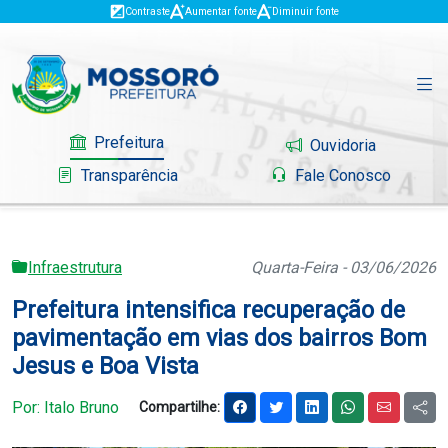
Contraste
Aumentar fonte
Diminuir fonte
Prefeitura
Ouvidoria
Transparência
Fale Conosco
Infraestrutura
Quarta-Feira - 03/06/2026
Governo
Prefeitura intensifica recuperação de
Mossoró
pavimentação em vias dos bairros Bom
Jesus e Boa Vista
Serviços
Por: Italo Bruno
Compartilhe:
Portal do Contribuinte