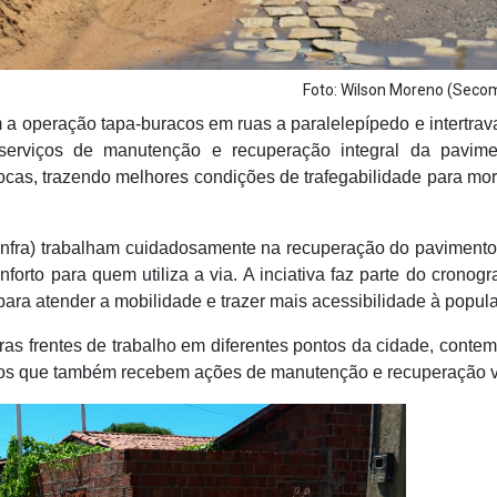
Foto: Wilson Moreno (Sec
a operação tapa-buracos em ruas a paralelepípedo e intertra
 serviços de manutenção e recuperação integral da pavim
rocas, trazendo melhores condições de trafegabilidade para mo
einfra) trabalham cuidadosamente na recuperação do pavimento
orto para quem utiliza a via. A inciativa faz parte do cronog
 para atender a mobilidade e trazer mais acessibilidade à popul
s frentes de trabalho em diferentes pontos da cidade, conte
tros que também recebem ações de manutenção e recuperação vi