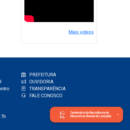
Mais videos
PREFEITURA
9
OUVIDORIA
entro
TRANSPARÊNCIA
FALE CONOSCO
Centenário da Resistência de
17h
Mossoró ao Bando de Lampião