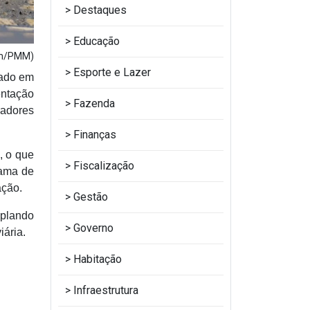
Destaques
Educação
om/PMM)
Esporte e Lazer
vado em
entação
Fazenda
radores
Finanças
, o que
Fiscalização
rama de
ação.
Gestão
mplando
Governo
ária.
Habitação
Infraestrutura