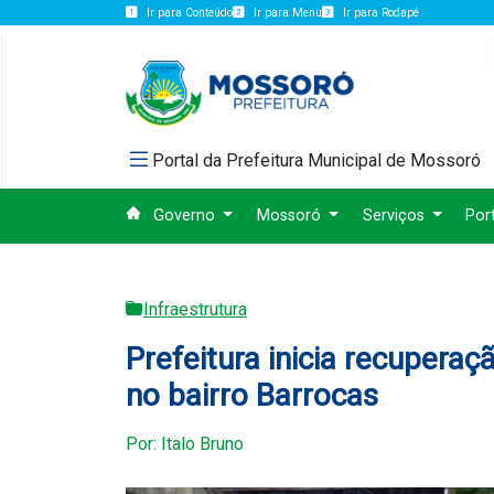
Ir para Conteúdo
Ir para Menu
Ir para Rodapé
Portal da Prefeitura Municipal de Mossoró
Governo
Mossoró
Serviços
Por
Infraestrutura
Prefeitura inicia recuperaç
no bairro Barrocas
Por: Italo Bruno