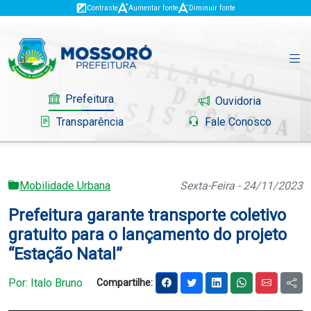
Contraste
Aumentar fonte
Diminuir fonte
Prefeitura
Ouvidoria
Transparência
Fale Conosco
Mobilidade Urbana
Sexta-Feira - 24/11/2023
Governo
Prefeitura garante transporte coletivo
Mossoró
gratuito para o lançamento do projeto
“Estação Natal”
Serviços
Por: Italo Bruno
Compartilhe:
Portal do Contribuinte