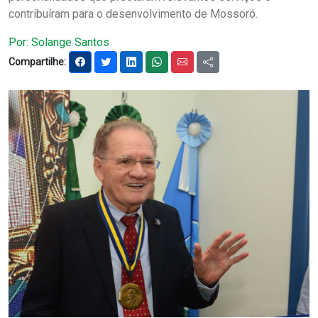
contribuíram para o desenvolvimento de Mossoró.
Notícias
Por: Solange Santos
Carta de Serviço
Compartilhe:
PESQUISAR