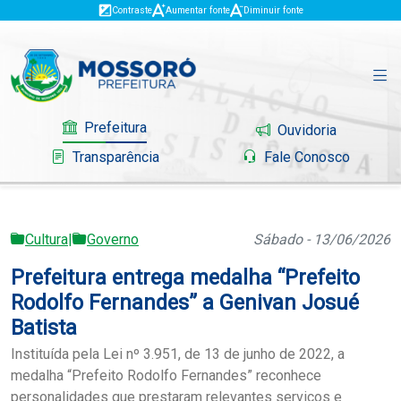
Contraste
Aumentar fonte
Diminuir fonte
Prefeitura
Ouvidoria
Transparência
Fale Conosco
Cultura
|
Governo
Sábado - 13/06/2026
Governo
Prefeitura entrega medalha “Prefeito
Mossoró
Rodolfo Fernandes” a Genivan Josué
Batista
Serviços
Instituída pela Lei nº 3.951, de 13 de junho de 2022, a
medalha “Prefeito Rodolfo Fernandes” reconhece
Portal do Contribuinte
personalidades que prestaram relevantes serviços e