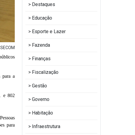
Destaques
Educação
Esporte e Lazer
Fazenda
o/SECOM
públicos
Finanças
Fiscalização
s para a
Gestão
1 e 802
Governo
Habitação
 Pessoas
ões para
Infraestrutura