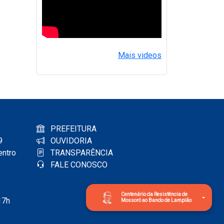
Mais videos
PREFEITURA
9
OUVIDORIA
entro
TRANSPARÊNCIA
FALE CONOSCO
Centenário da Resistência de
17h
Mossoró ao Bando de Lampião