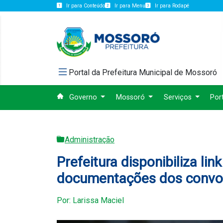
Ir para Conteúdo
Ir para Menu
Ir para Rodapé
Portal da Prefeitura Municipal de Mossoró
Governo
Mossoró
Serviços
Por
Administração
Prefeitura disponibiliza link
documentações dos conv
Por: Larissa Maciel