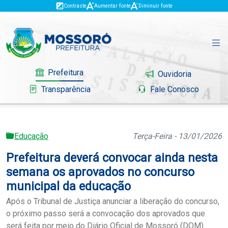
Contraste
Aumentar fonte
Diminuir fonte
Prefeitura
Ouvidoria
Transparência
Fale Conosco
Educação
Terça-Feira - 13/01/2026
Governo
Prefeitura deverá convocar ainda nesta
Mossoró
semana os aprovados no concurso
municipal da educação
Serviços
Após o Tribunal de Justiça anunciar a liberação do concurso,
o próximo passo será a convocação dos aprovados que
Portal do Contribuinte
será feita por meio do Diário Oficial de Mossoró (DOM)