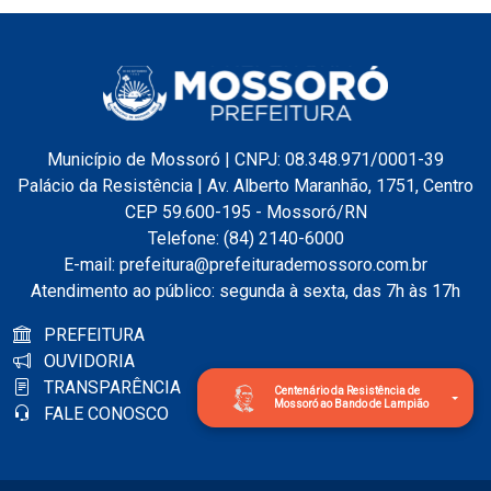
Município de Mossoró | CNPJ: 08.348.971/0001-39
Palácio da Resistência | Av. Alberto Maranhão, 1751, Centro
CEP 59.600-195 - Mossoró/RN
Telefone: (84) 2140-6000
E-mail: prefeitura@prefeiturademossoro.com.br
Atendimento ao público: segunda à sexta, das 7h às 17h
PREFEITURA
OUVIDORIA
TRANSPARÊNCIA
Centenário da Resistência de
Mossoró ao Bando de Lampião
FALE CONOSCO