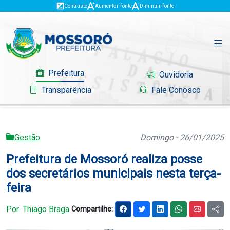
Contraste
Aumentar fonte
Diminuir fonte
Prefeitura
Ouvidoria
Transparência
Fale Conosco
Gestão
Domingo - 26/01/2025
Governo
Prefeitura de Mossoró realiza posse
Mossoró
dos secretários municipais nesta terça-
feira
Serviços
Por: Thiago Braga
Compartilhe:
Portal do Contribuinte