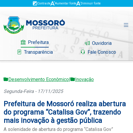
Contraste
Aumentar fonte
Diminuir fonte
Prefeitura
Ouvidoria
Transparência
Fale Conosco
Desenvolvimento Econômico
|
Inovação
Governo
Segunda-Feira - 17/11/2025
Mossoró
Prefeitura de Mossoró realiza abertura
Serviços
do programa “Catalisa Gov”, trazendo
mais inovação à gestão pública
Portal do Contribuinte
A solenidade de abertura do programa “Catalisa Gov”