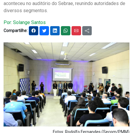
aconteceu no auditório do Sebrae, reunindo autoridades de
Notícias
diversos segmentos.
Carta de Serviço
Por: Solange Santos
Compartilhe:
PESQUISAR
Fotos: Rodolfo Fernandes (Secom/PMM)