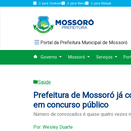
Ir para Conteúdo
Ir para Menu
Ir para Rodapé
Portal da Prefeitura Municipal de Mossoró
Governo
Mossoró
Serviços
Por
Saúde
Prefeitura de Mossoró já 
em concurso público
Número de convocados é quase quatro vezes mai
Por: Wesley Duarte