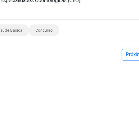
 Especialidades Odontológicas (CEO).
aúde Básica
Concurso
Próx