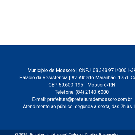
Município de Mossoró | CNPJ: 08.348.971/0001-3
Palácio da Resistência | Av. Alberto Maranhão, 1751, C
CEP 59.600-195 - Mossoró/RN
Telefone: (84) 2140-6000
E-mail: prefeitura@prefeiturademossoro.com.br
Atendimento ao público: segunda à sexta, das 7h às 
© 2026 - Prefeitura de Mossoró. Todos os Direitos Reservados.