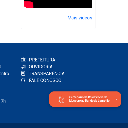
Mais videos
PREFEITURA
9
OUVIDORIA
entro
TRANSPARÊNCIA
FALE CONOSCO
Centenário da Resistência de
17h
Mossoró ao Bando de Lampião