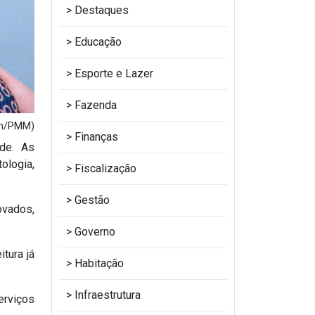
Destaques
Educação
Esporte e Lazer
Fazenda
om/PMM)
Finanças
úde. As
ologia,
Fiscalização
Gestão
ovados,
Governo
tura já
Habitação
Infraestrutura
erviços