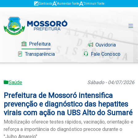
Contraste
Aumentar fonte
Diminuir fonte
Prefeitura
Ouvidoria
Transparência
Fale Conosco
Saúde
Sábado - 04/07/2026
Governo
Prefeitura de Mossoró intensifica
Mossoró
prevenção e diagnóstico das hepatites
virais com ação na UBS Alto do Sumaré
Serviços
Mobilização oferece testes rápidos, vacinação, orientação e
reforça a importância do diagnóstico precoce durante o
Portal do Contribuinte
"Julho Amarelo"