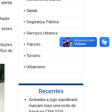
alertar
Saúde
hador.
Segurança Pública
s vezes
Serviços Urbanos
Trânsito
ndições
fico de
Turismo
Urbanismo
Recentes
Goleadas e jogo equilibrado
marcam mais uma noite de
futsal no CEM 2026