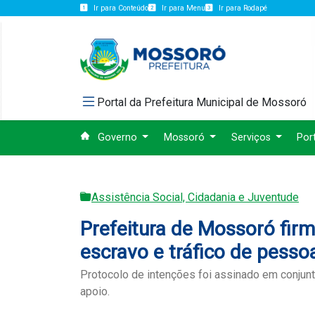
Ir para Conteúdo
Ir para Menu
Ir para Rodapé
Portal da Prefeitura Municipal de Mossoró
Governo
Mossoró
Serviços
Por
Assistência Social, Cidadania e Juventude
Prefeitura de Mossoró firm
escravo e tráfico de pesso
Protocolo de intenções foi assinado em conjunt
apoio.