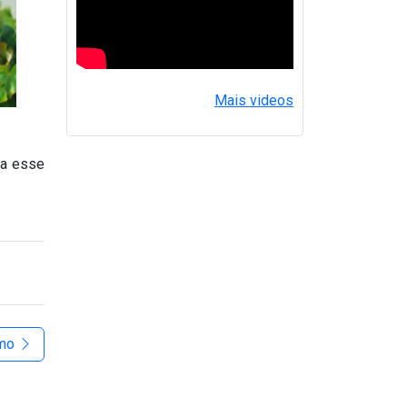
Mais videos
ra esse
imo