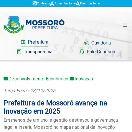
Contraste
Aumentar fonte
Diminuir fonte
Prefeitura
Ouvidoria
Transparência
Fale Conosco
Desenvolvimento Econômico
|
Inovação
Governo
Terça-Feira - 23/12/2025
Mossoró
Prefeitura de Mossoró avança na
Serviços
Inovação em 2025
Em menos de um ano, a gestão destravou a governança
Portal do Contribuinte
legal e inseriu Mossoró no mapa nacional da Inovação