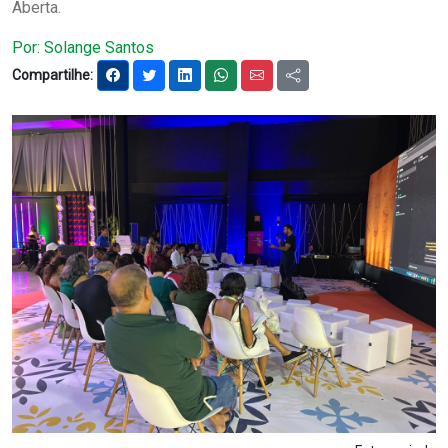
Aberta.
Notícias
Por: Solange Santos
Carta de Serviço
Compartilhe:
PESQUISAR