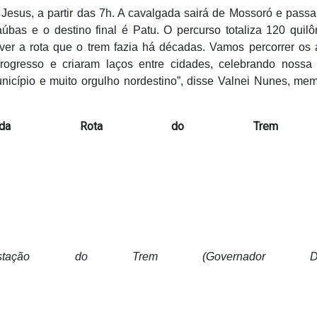
Jesus, a partir das 7h. A cavalgada sairá de Mossoró e passa
bas e o destino final é Patu. O percurso totaliza 120 quilô
ver a rota que o trem fazia há décadas. Vamos percorrer os 
progresso e criaram laços entre cidades, celebrando nossa 
unicípio e muito orgulho nordestino”, disse Valnei Nunes, me
valgada Rota do Tre
ação do Trem (Governador Dix-