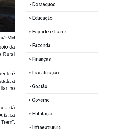
Destaques
Educação
Esporte e Lazer
ção/PMM
Fazenda
poio da
o Rural
Finanças
Fiscalização
vento é
sgata a
Gestão
liar no
Governo
tura dá
Habitação
gística
 Trem”,
Infraestrutura