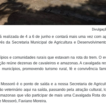
Divulga
á realizada de 4 a 6 de junho e contará mais uma vez com a
vés da Secretaria Municipal de Agricultura e Desenvolviment
cípios e comunidades rurais que estavam na rota do trem. O e
nação reúne dezenas de cavaleiros e amazonas. A cavalgada re
 municípios, promovendo turismo rural, fé e convivência fami
a. Mossoró é o ponto de saída e a nossa Secretaria de Agricul
 veterinário aqui na saída, passando pela atração cultural, lo
amazonas que vão participar de mais uma Cavalgada Rota do
 de Mossoró, Faviano Moreira.