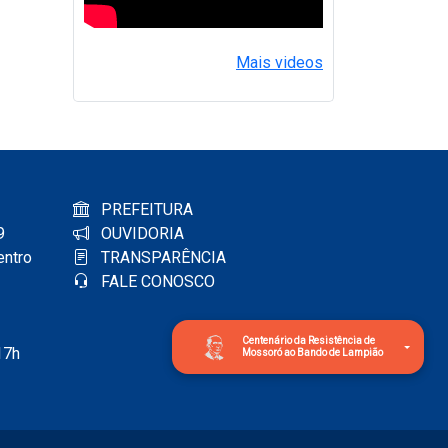
Mais videos
PREFEITURA
9
OUVIDORIA
entro
TRANSPARÊNCIA
FALE CONOSCO
Centenário da Resistência de
17h
Mossoró ao Bando de Lampião