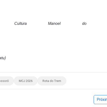
 Cultura Manoel do Vio
atu)
ossoró
MCJ 2026
Rota do Trem
Próx