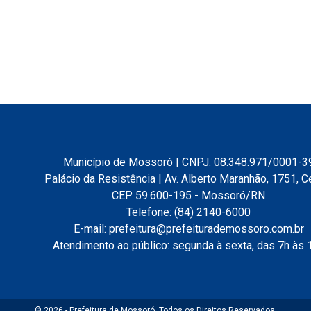
Município de Mossoró | CNPJ: 08.348.971/0001-3
Palácio da Resistência | Av. Alberto Maranhão, 1751, C
CEP 59.600-195 - Mossoró/RN
Telefone: (84) 2140-6000
E-mail: prefeitura@prefeiturademossoro.com.br
Atendimento ao público: segunda à sexta, das 7h às 
© 2026 - Prefeitura de Mossoró. Todos os Direitos Reservados.