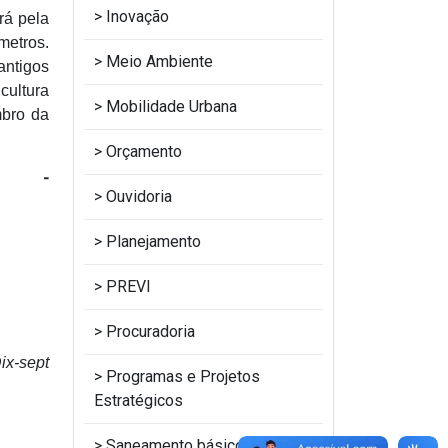
Inovação
rá pela
metros.
Meio Ambiente
antigos
cultura
Mobilidade Urbana
mbro da
Orçamento
m -
Ouvidoria
Planejamento
PREVI
Procuradoria
sept
Programas e Projetos
Estratégicos
Saneamento básico