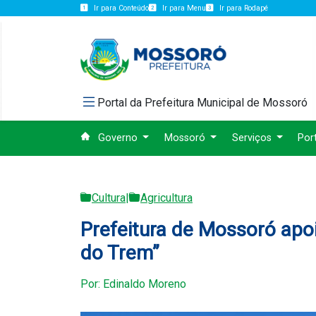
Ir para Conteúdo
Ir para Menu
Ir para Rodapé
Portal da Prefeitura Municipal de Mossoró
Governo
Mossoró
Serviços
Por
Cultura
|
Agricultura
Prefeitura de Mossoró apo
do Trem”
Por: Edinaldo Moreno