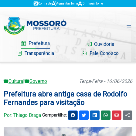
Contraste
Aumentar fonte
Diminuir fonte
Prefeitura
Ouvidoria
Transparência
Fale Conosco
Cultura
|
Governo
Terça-Feira - 16/06/2026
Governo
Prefeitura abre antiga casa de Rodolfo
Mossoró
Fernandes para visitação
Serviços
Por: Thiago Braga
Compartilhe:
Portal do Contribuinte