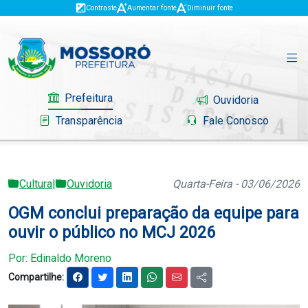
Contraste
Aumentar fonte
Diminuir fonte
Prefeitura
Ouvidoria
Transparência
Fale Conosco
Cultura
|
Ouvidoria
Quarta-Feira - 03/06/2026
Governo
OGM conclui preparação da equipe para
Mossoró
ouvir o público no MCJ 2026
Serviços
Por: Edinaldo Moreno
Compartilhe:
Portal do Contribuinte