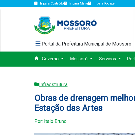
Ir para Conteúdo
Ir para Menu
Ir para Rodapé
Portal da Prefeitura Municipal de Mossoró
Governo
Mossoró
Serviços
Por
Infraestrutura
Obras de drenagem melhor
Estação das Artes
Por: Italo Bruno