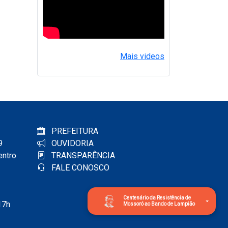
Mais videos
PREFEITURA
9
OUVIDORIA
entro
TRANSPARÊNCIA
FALE CONOSCO
Centenário da Resistência de
17h
Mossoró ao Bando de Lampião