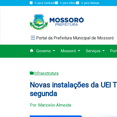
Ir para Conteúdo
Ir para Menu
Ir para Rodapé
Portal da Prefeitura Municipal de Mossoró
Governo
Mossoró
Serviços
Por
Infraestrutura
Novas instalações da UEI 
segunda
Por: Maricelio Almeida