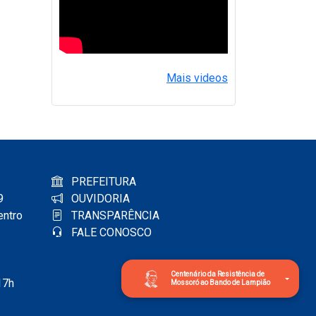
Mais videos
PREFEITURA
9
OUVIDORIA
entro
TRANSPARÊNCIA
FALE CONOSCO
Centenário da Resistência de
17h
Mossoró ao Bando de Lampião