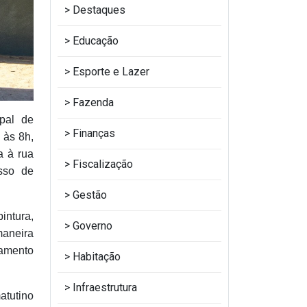
Destaques
Educação
Esporte e Lazer
Fazenda
pal de
Finanças
 às 8h,
a à rua
Fiscalização
sso de
Gestão
intura,
Governo
maneira
pamento
Habitação
Infraestrutura
atutino