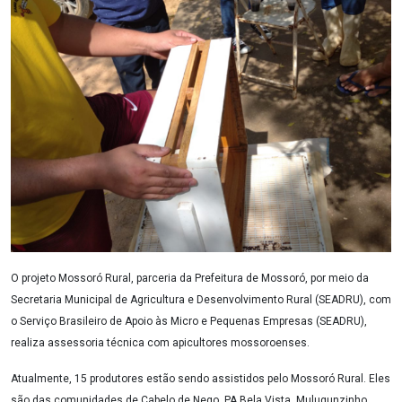
Notícias
Carta de Serviço
PESQUISAR
O projeto Mossoró Rural, parceria da Prefeitura de Mossoró, por meio da
Secretaria Municipal de Agricultura e Desenvolvimento Rural (SEADRU), com
o Serviço Brasileiro de Apoio às Micro e Pequenas Empresas (SEADRU),
realiza assessoria técnica com apicultores mossoroenses.
Atualmente, 15 produtores estão sendo assistidos pelo Mossoró Rural. Eles
são das comunidades de Cabelo de Nego, PA Bela Vista, Mulugunzinho,