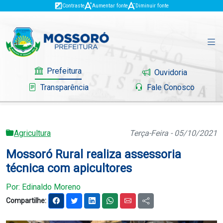
Contraste
Aumentar fonte
Diminuir fonte
Prefeitura
Ouvidoria
Transparência
Fale Conosco
Agricultura
Terça-Feira - 05/10/2021
Governo
Mossoró Rural realiza assessoria
Mossoró
técnica com apicultores
Serviços
Por: Edinaldo Moreno
Compartilhe:
Portal do Contribuinte