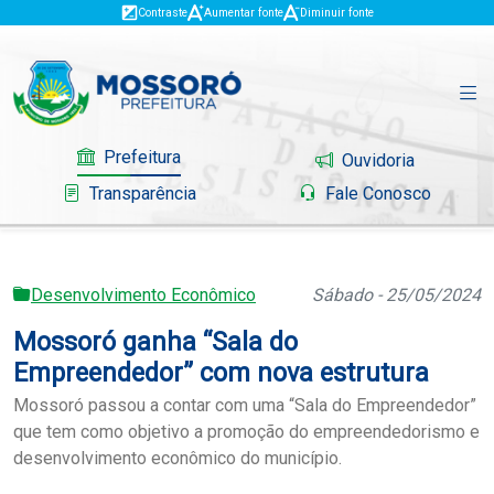
Contraste
Aumentar fonte
Diminuir fonte
Prefeitura
Ouvidoria
Transparência
Fale Conosco
Desenvolvimento Econômico
Sábado - 25/05/2024
Governo
Mossoró ganha “Sala do
Mossoró
Empreendedor” com nova estrutura
Mossoró passou a contar com uma “Sala do Empreendedor”
Serviços
que tem como objetivo a promoção do empreendedorismo e
desenvolvimento econômico do município.
Portal do Contribuinte