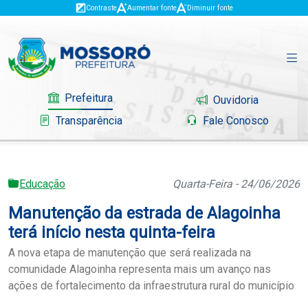
Contraste
Aumentar fonte
Diminuir fonte
Prefeitura
Ouvidoria
Transparência
Fale Conosco
Educação
Quarta-Feira - 24/06/2026
Governo
Manutenção da estrada de Alagoinha
Mossoró
terá início nesta quinta-feira
A nova etapa de manutenção que será realizada na
Serviços
comunidade Alagoinha representa mais um avanço nas
ações de fortalecimento da infraestrutura rural do município
Portal do Contribuinte