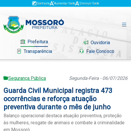
Contraste
Aumentar fonte
Diminuir fonte
Prefeitura
Ouvidoria
Transparência
Fale Conosco
Segurança Pública
Segunda-Feira - 06/07/2026
Governo
Guarda Civil Municipal registra 473
Mossoró
ocorrências e reforça atuação
preventiva durante o mês de junho
Serviços
Balanço operacional destaca atuação preventiva, proteção
às mulheres, resgate de animais e combate à criminalidade
Portal do Contribuinte
em Mossoró