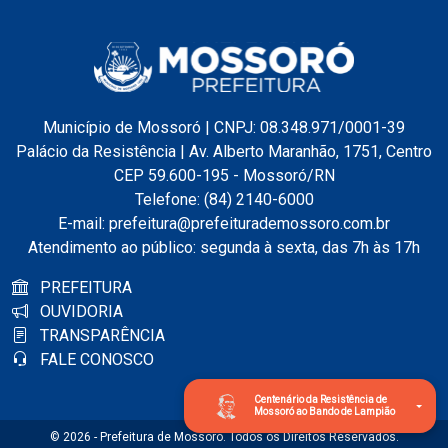
Município de Mossoró | CNPJ: 08.348.971/0001-39
Palácio da Resistência | Av. Alberto Maranhão, 1751, Centro
CEP 59.600-195 - Mossoró/RN
Telefone: (84) 2140-6000
E-mail: prefeitura@prefeiturademossoro.com.br
Atendimento ao público: segunda à sexta, das 7h às 17h
PREFEITURA
OUVIDORIA
TRANSPARÊNCIA
FALE CONOSCO
Centenário da Resistência de
Mossoró ao Bando de Lampião
© 2026 - Prefeitura de Mossoró. Todos os Direitos Reservados.