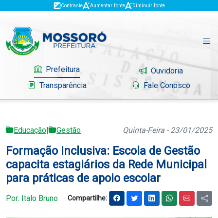
Contraste
Aumentar fonte
Diminuir fonte
Prefeitura
Ouvidoria
Transparência
Fale Conosco
Educação
|
Gestão
Quinta-Feira - 23/01/2025
Governo
Formação Inclusiva: Escola de Gestão
Mossoró
capacita estagiários da Rede Municipal
para práticas de apoio escolar
Serviços
Por: Italo Bruno
Compartilhe:
Portal do Contribuinte