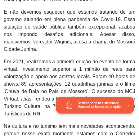
E não devemos esquecer que estamos tratando de um
governo atuando em plena pandemia de Covid-19. Essa
situação de saúde pública também excepcional, acabou
nos impondo desafios adicionais. Apesar disso,
mantivemos, vereador Wiginis, acesa a chama do Mossoró
Cidade Junina.
Em 2021, realizamos a primeira edição do evento de forma
virtual. Investimento superior a 1 milhão de reais para
valorização e apoio aos artistas locais. Foram 40 horas de
shows, 89 apresentações, 12 quadrilhas juninas e o filme
'Chuva de Bala no País de Mossoró'. O sucesso do MCJ
Virtual, aliás, rendeu a Mossoró o prêmio Reconhecimento
Centenário da Resistência de
Turismo Cultural na 7ª Feira de Municípios e Produtos
Mossoró ao Bando de Lampião
Turísticos do RN.
Na cultura e no turismo tem mais novidades acontecendo,
porque nesse exato momento estamos com o Corredor