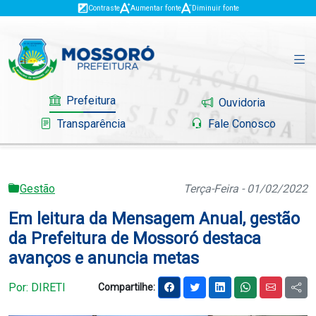
Contraste
Aumentar fonte
Diminuir fonte
Prefeitura
Ouvidoria
Transparência
Fale Conosco
Gestão
Terça-Feira - 01/02/2022
Governo
Em leitura da Mensagem Anual, gestão
Mossoró
da Prefeitura de Mossoró destaca
avanços e anuncia metas
Serviços
Por: DIRETI
Compartilhe:
Portal do Contribuinte