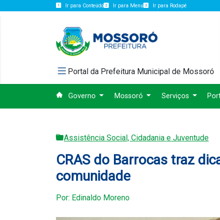
Ir para Conteúdo
Ir para Menu
Ir para Rodapé
Portal da Prefeitura Municipal de Mossoró
Governo
Mossoró
Serviços
Por
Assistência Social, Cidadania e Juventude
CRAS do Barrocas traz dic
comunidade
Por: Edinaldo Moreno