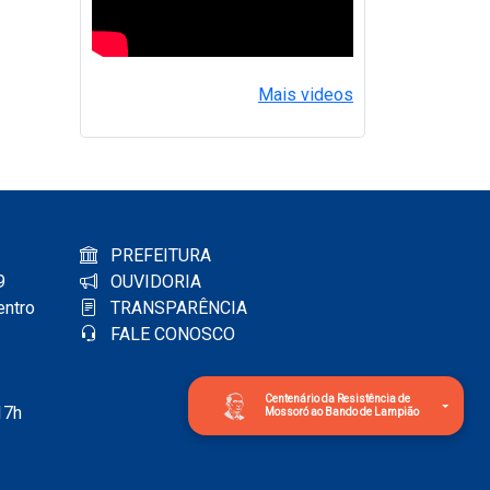
Mais videos
PREFEITURA
9
OUVIDORIA
entro
TRANSPARÊNCIA
FALE CONOSCO
Centenário da Resistência de
17h
Mossoró ao Bando de Lampião