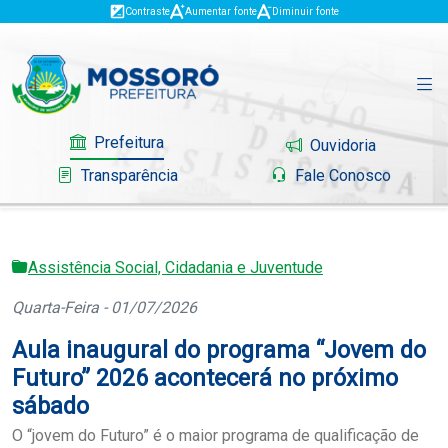
Contraste
Aumentar fonte
Diminuir fonte
Prefeitura
Ouvidoria
Transparência
Fale Conosco
Assistência Social, Cidadania e Juventude
Governo
Quarta-Feira - 01/07/2026
Mossoró
Aula inaugural do programa “Jovem do
Serviços
Futuro” 2026 acontecerá no próximo
sábado
Portal do Contribuinte
O “jovem do Futuro” é o maior programa de qualificação de