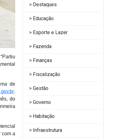
Destaques
Educação
Esporte e Lazer
Fazenda
“Partiu
Finanças
amental
Fiscalização
tema de
Gestão
.gov.br
.
mês, do
Governo
rimeira
Habitação
tencial
Infraestrutura
r com a