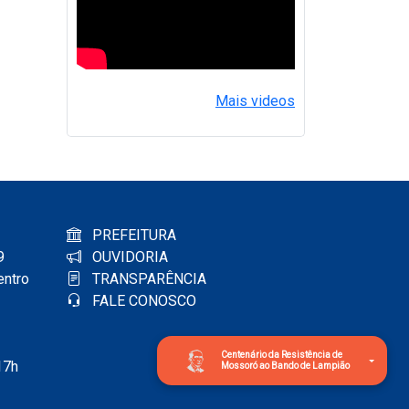
Mais videos
PREFEITURA
9
OUVIDORIA
entro
TRANSPARÊNCIA
FALE CONOSCO
Centenário da Resistência de
17h
Mossoró ao Bando de Lampião