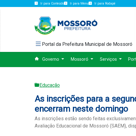
Ir para Conteúdo
Ir para Menu
Ir para Rodapé
Portal da Prefeitura Municipal de Mossoró
Governo
Mossoró
Serviços
Por
Educação
As inscrições para a segun
encerram neste domingo
As inscrições estão sendo feitas exclusivamen
Avaliação Educacional de Mossoró (SAEM), disp