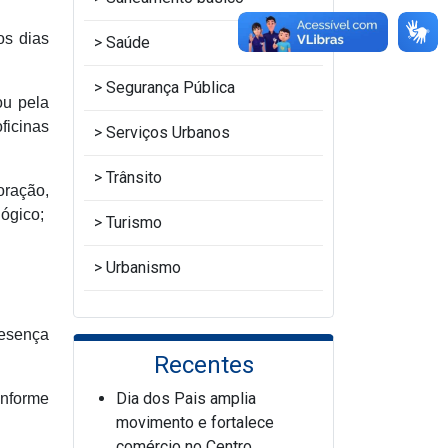
os dias
Saúde
Segurança Pública
ou pela
ficinas
Serviços Urbanos
Trânsito
oração,
ógico;
Turismo
Urbanismo
resença
Recentes
Dia dos Pais amplia
onforme
movimento e fortalece
comércio no Centro