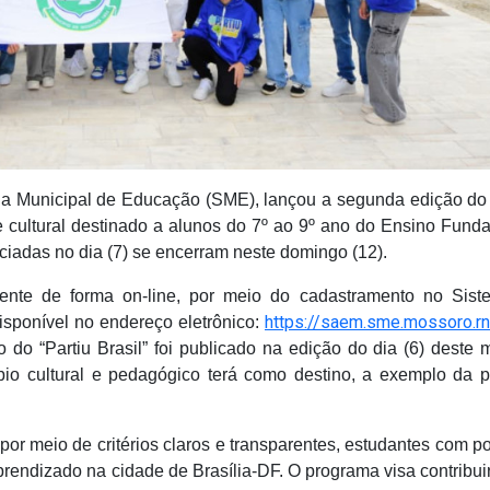
ria Municipal de Educação (SME), lançou a segunda edição do 
e cultural destinado a alunos do 7º ao 9º ano do Ensino Fund
iciadas no dia (7) se encerram neste domingo (12).
mente de forma on-line, por meio do cadastramento no Sis
https://saem.sme.mossoro.rn
sponível no endereço eletrônico:
do “Partiu Brasil” foi publicado na edição do dia (6) deste 
bio cultural e pedagógico terá como destino, a exemplo da p
 por meio de critérios claros e transparentes, estudantes com po
prendizado na cidade de Brasília-DF. O programa visa contribui