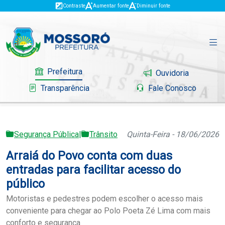
Contraste
Aumentar fonte
Diminuir fonte
Prefeitura
Ouvidoria
Transparência
Fale Conosco
Segurança Pública
|
Trânsito
Quinta-Feira - 18/06/2026
Governo
Arraiá do Povo conta com duas
Mossoró
entradas para facilitar acesso do
público
Serviços
Motoristas e pedestres podem escolher o acesso mais
conveniente para chegar ao Polo Poeta Zé Lima com mais
Portal do Contribuinte
conforto e segurança