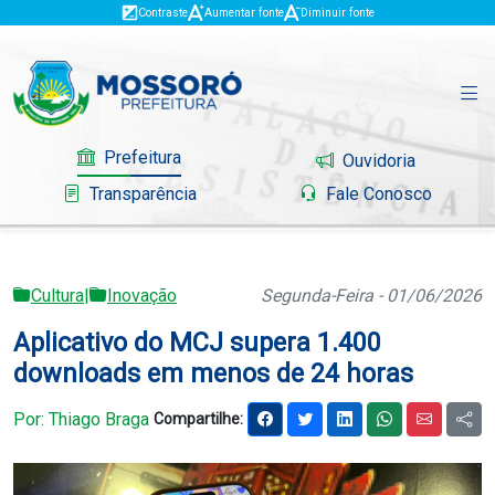
Contraste
Aumentar fonte
Diminuir fonte
Prefeitura
Ouvidoria
Transparência
Fale Conosco
Cultura
|
Inovação
Segunda-Feira - 01/06/2026
Governo
Aplicativo do MCJ supera 1.400
Mossoró
downloads em menos de 24 horas
Serviços
Por: Thiago Braga
Compartilhe:
Portal do Contribuinte