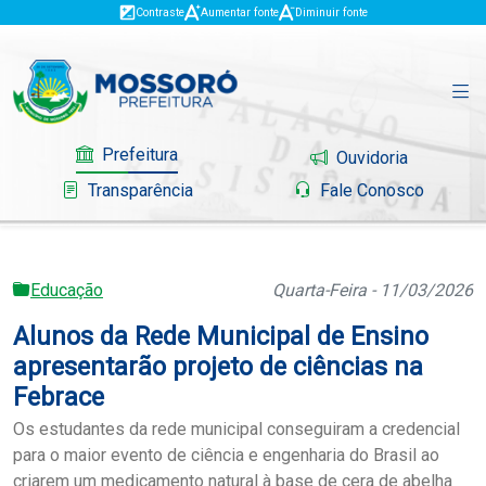
Contraste
Aumentar fonte
Diminuir fonte
Prefeitura
Ouvidoria
Transparência
Fale Conosco
Educação
Quarta-Feira - 11/03/2026
Governo
Alunos da Rede Municipal de Ensino
Mossoró
apresentarão projeto de ciências na
Febrace
Serviços
Os estudantes da rede municipal conseguiram a credencial
para o maior evento de ciência e engenharia do Brasil ao
Portal do Contribuinte
criarem um medicamento natural à base de cera de abelha