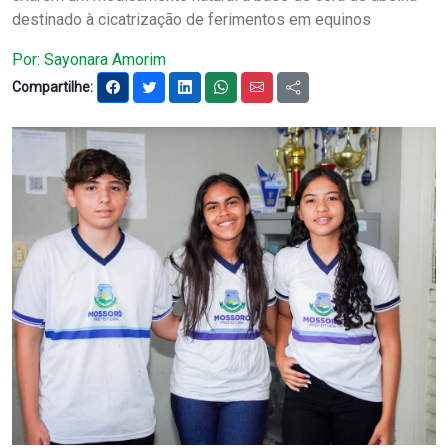
destinado à cicatrização de ferimentos em equinos
Notícias
Por: Sayonara Amorim
Carta de Serviço
Compartilhe:
PESQUISAR