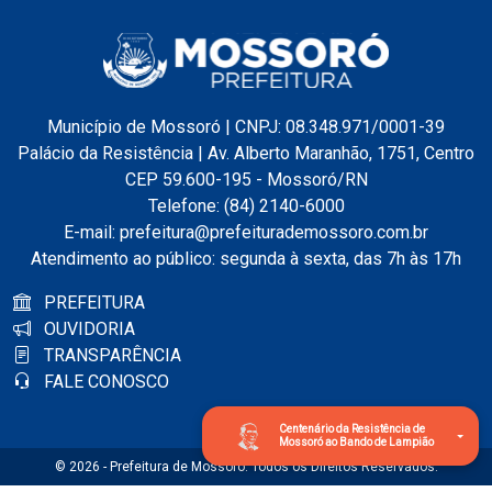
Município de Mossoró | CNPJ: 08.348.971/0001-39
Palácio da Resistência | Av. Alberto Maranhão, 1751, Centro
CEP 59.600-195 - Mossoró/RN
Telefone: (84) 2140-6000
E-mail: prefeitura@prefeiturademossoro.com.br
Atendimento ao público: segunda à sexta, das 7h às 17h
PREFEITURA
OUVIDORIA
TRANSPARÊNCIA
FALE CONOSCO
Centenário da Resistência de
Mossoró ao Bando de Lampião
© 2026 - Prefeitura de Mossoró. Todos os Direitos Reservados.