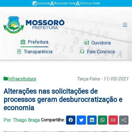
Contraste
Aumentar fonte
Diminuir fonte
Prefeitura
Ouvidoria
Transparência
Fale Conosco
Infraestrutura
Terça-Feira - 11/05/2021
Governo
Alterações nas solicitações de
Mossoró
processos geram desburocratização e
economia
Serviços
Por: Thiago Braga
Compartilhe:
Portal do Contribuinte