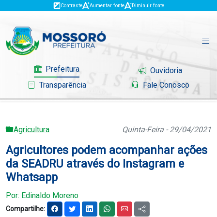
Contraste
Aumentar fonte
Diminuir fonte
Prefeitura
Ouvidoria
Transparência
Fale Conosco
Agricultura
Quinta-Feira - 29/04/2021
Governo
Agricultores podem acompanhar ações
Mossoró
da SEADRU através do Instagram e
Whatsapp
Serviços
Por: Edinaldo Moreno
Portal do Contribuinte
Compartilhe: