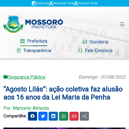
Contraste
Aumentar fonte
Diminuir fonte
Prefeitura
Ouvidoria
Transparência
Fale Conosco
Segurança Pública
Domingo - 07/08/2022
Governo
“Agosto Lilás”: ação coletiva faz alusão
Mossoró
aos 16 anos da Lei Maria da Penha
Serviços
Por: Maricelio Almeida
Compartilhe:
Portal do Contribuinte