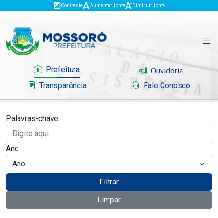
Contraste
Aumentar fonte
Diminuir fonte
Prefeitura
Ouvidoria
Transparência
Fale Conosco
Palavras-chave
Governo
Ano
Mossoró
Serviços
Filtrar
Limpar
Portal do Contribuinte