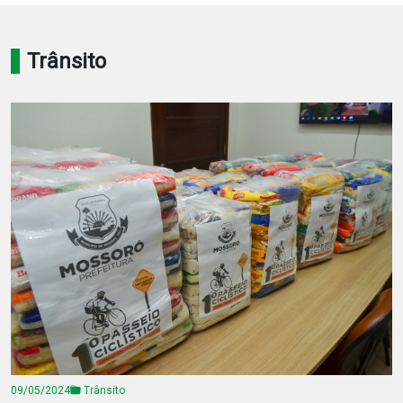
Notícias
Trânsito
Carta de Serviço
PESQUISAR
09/05/2024
Trânsito