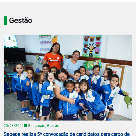
Notícias
Gestão
Carta de Serviço
PESQUISAR
20/08/2025
Educação, Gestão
Segepe realiza 5ª convocação de candidatos para cargo de