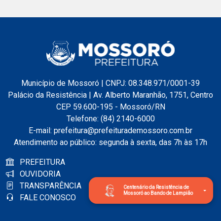
Município de Mossoró | CNPJ: 08.348.971/0001-39
Palácio da Resistência | Av. Alberto Maranhão, 1751, Centro
CEP 59.600-195 - Mossoró/RN
Telefone: (84) 2140-6000
E-mail: prefeitura@prefeiturademossoro.com.br
Atendimento ao público: segunda à sexta, das 7h às 17h
PREFEITURA
OUVIDORIA
TRANSPARÊNCIA
Centenário da Resistência de
Mossoró ao Bando de Lampião
FALE CONOSCO