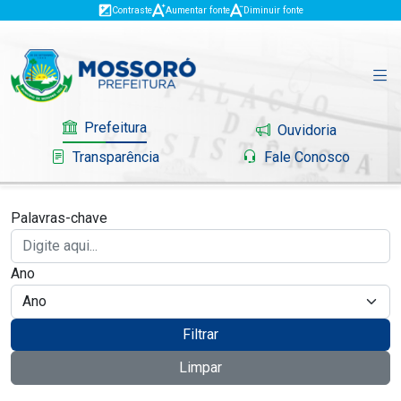
Contraste
Aumentar fonte
Diminuir fonte
Prefeitura
Ouvidoria
Transparência
Fale Conosco
Palavras-chave
Governo
Ano
Mossoró
Serviços
Filtrar
Limpar
Portal do Contribuinte