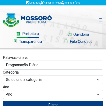
Contraste
Aumentar fonte
Diminuir fonte
Prefeitura
Ouvidoria
Transparência
Fale Conosco
Palavras-chave
Governo
Categoria
Mossoró
Ano
Serviços
Portal do Contribuinte
Filtrar