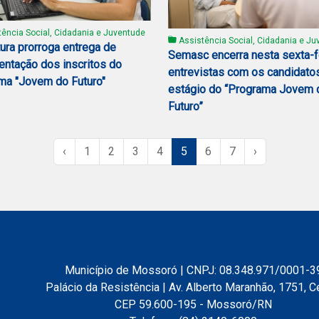
ência Social, Cidadania e Juventude
Assistência Social, Cidadania e Ju
tura prorroga entrega de
Semasc encerra nesta sexta-f
ntação dos inscritos do
entrevistas com os candidato
ma "Jovem do Futuro"
estágio do “Programa Jovem 
Futuro”
‹
1
2
3
4
5
6
7
›
Município de Mossoró | CNPJ: 08.348.971/0001-3
Palácio da Resistência | Av. Alberto Maranhão, 1751, C
CEP 59.600-195 - Mossoró/RN