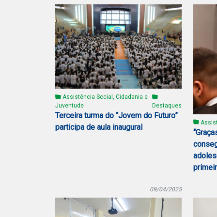
Assistência Social, Cidadania e
Juventude
Destaques
Terceira turma do “Jovem do Futuro”
Assist
participa de aula inaugural
“Graça
consegu
adoles
primei
09/04/2025